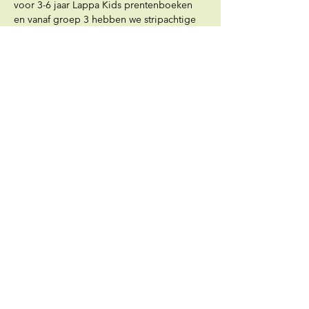
voor 3-6 jaar Lappa Kids prentenboeken 
en vanaf groep 3 hebben we stripachtige 
AVI-boekjes.”
Een blik op de 
toekomst: verteltafels 
en kijkdozen
Onlangs introduceerde Lappa Books de 
eerste verteltafel op basis van een Lappa 
boek. Met losse figuren en materialen krijg 
je via de verteltafel de kans om het verhaal 
echt tot leven te brengen. “Denk aan 
Lappa bij de dokter, waar kinderen 