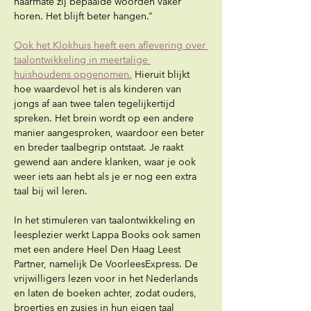
naarmate zij bepaalde woorden vaker 
horen. Het blijft beter hangen.”
Ook het Klokhuis heeft een aflevering over 
taalontwikkeling in meertalige 
huishoudens opgenomen.
 Hieruit blijkt 
hoe waardevol het is als kinderen van 
jongs af aan twee talen tegelijkertijd 
spreken. Het brein wordt op een andere 
manier aangesproken, waardoor een beter 
en breder taalbegrip ontstaat. Je raakt 
gewend aan andere klanken, waar je ook 
weer iets aan hebt als je er nog een extra 
taal bij wil leren.
In het stimuleren van taalontwikkeling en 
leesplezier werkt Lappa Books ook samen 
met een andere Heel Den Haag Leest 
Partner, namelijk De VoorleesExpress. De 
vrijwilligers lezen voor in het Nederlands 
en laten de boeken achter, zodat ouders, 
broertjes en zusjes in hun eigen taal 