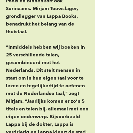
Pools en binnenkort ook
Surinaams. Mirjam Touwslager,
grondlegger van Lappa Books,
benadrukt het belang van de
thuistaal.
“Inmiddels hebben wij boeken in
25 verschillende talen,
gecombineerd met het
Nederlands. Dit stelt mensen in
staat om in hun eigen taal voor te
lezen en tegelijkertijd te oefenen
met de Nederlandse taal,” zegt
Mirjam. “Jaarlijks komen er zo’n 5
titels en talen bij, allemaal met een
eigen onderwerp. Bijvoorbeeld
Lappa bij de dokter, Lappa is
verdrietig en Lappa kleurt de stad,