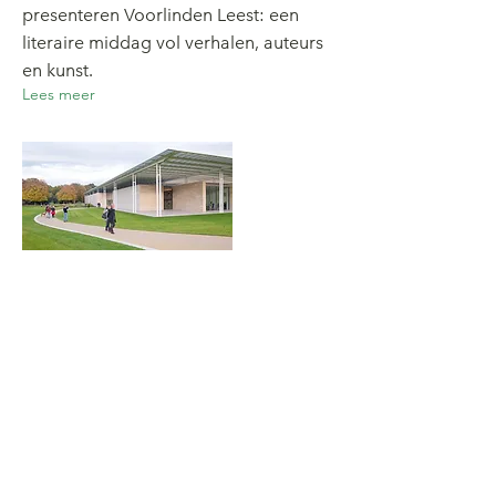
presenteren Voorlinden Leest: een
literaire middag vol verhalen, auteurs
en kunst.
Lees meer
https://tickets.voorlinden.nl/event/voorlind
en-leest/museum-voorlinden/3560931?
_gl=1*5czm7u*_gcl_au*ODYzODYwOTU5Lj
E3NjUxOTI4MDg.*_ga*MzExNTQ3ODgzLjE
3NjUxOTE0NjM.*_ga_ZSKH31K0BB*czE3Nj
UyOTUxNjMkbzIkZzEkdDE3NjUyOTUxOTY
kajI3JGwwJGgw