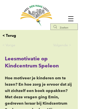
< Terug
< Vorige
Volgende >
Leesmotivatie op
Kindcentrum Speleon
Hoe motiveer je kinderen om te
lezen? En hoe zorg je ervoor dat zij
uit zichzelf een boek oppakken?
Met deze vragen ging Emin,
gedreven leraar bij Kindcentrum