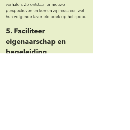
verhalen. Zo ontstaan er nieuwe 
perspectieven en komen zij misschien wel 
hun volgende favoriete boek op het spoor.
5. Faciliteer 
eigenaarschap en 
begeleiding
“Voor de leerlingen is eigenaarschap heel 
belangrijk”, 
zegt meester Emin. Zij gaan 
zelf naar de bibliotheek, kiezen hun eigen 
boeken uit en scannen ze in op hun 
account. Uiteraard worden ze hier ook in 
geholpen en zijn er altijd leraren die hen 
kunnen ondersteunen bij de juiste 
boekenkeuze. Blijkt een boek toch niet te 
passen? Dan mogen de leerlingen 
stoppen met lezen en een nieuw boek 
uitkiezen. Zo blijft de boekenkeuze iets 
waarin leraren weliswaar sturen, maar de 