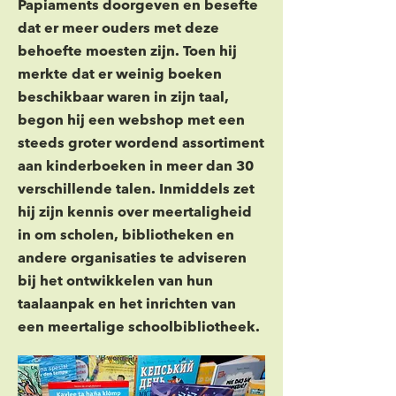
Papiaments doorgeven en besefte
dat er meer ouders met deze
behoefte moesten zijn. Toen hij
merkte dat er weinig boeken
beschikbaar waren in zijn taal,
begon hij een webshop met een
steeds groter wordend assortiment
aan kinderboeken in meer dan 30
verschillende talen. Inmiddels zet
hij zijn kennis over meertaligheid
in om scholen, bibliotheken en
andere organisaties te adviseren
bij het ontwikkelen van hun
taalaanpak en het inrichten van
een meertalige schoolbibliotheek.