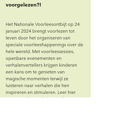
voorgelezen?!
Het Nationale Voorleesontbijt op 24 
januari 2024 brengt voorlezen tot 
leven door het organiseren van 
speciale voorleeshappenings over de 
hele wereld. Met voorleessessies, 
openbare evenementen en 
verhalenvertellers krijgen kinderen 
een kans om te genieten van 
magische momenten terwijl ze 
luisteren naar verhalen die hen 
inspireren en stimuleren. Leer hier 
meer over hoe je kunt meedoen aan 
Het Nationale Voorleesontbijt 2024! 
Eén ding is zeker: Het Nationale 
Voorleesontbijt gaat weer een 
magisch spektakel worden waar 