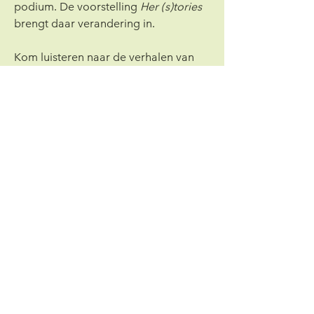
podium. De voorstelling 
Her (s)tories 
brengt daar verandering in.
Kom luisteren naar de verhalen van 
de pioniers, strijders en feministen 
van toen, verteld door de pioniers, 
strijders en feministen van nu: 
Shantie 
Singh, Raj Mohan, Nazrina Rodjan, 
Rubaina Bhikhie, Angel Aruna, Pravini 
Baboeram, Tanja Jadnanansing 
en 
anderen.
Kijk voor meer informatie op: 
talktheater.nl
.
Klik hier voor onze HDHL
Podcast