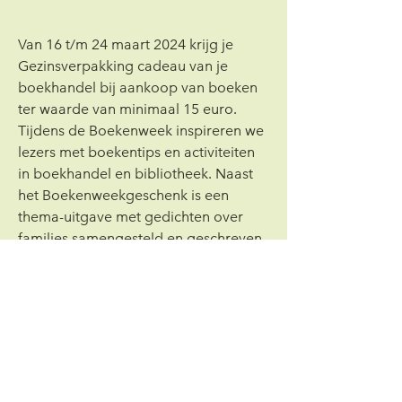
Van 16 t/m 24 maart 2024 krijg je 
Gezinsverpakking cadeau van je 
boekhandel bij aankoop van boeken 
ter waarde van minimaal 15 euro. 
Tijdens de Boekenweek inspireren we 
lezers met boekentips en activiteiten 
in boekhandel en bibliotheek. Naast 
het Boekenweekgeschenk is een 
thema-uitgave met gedichten over 
families samengesteld en geschreven 
door Bart Chabot.
Meer weten over de boekenweek? 
Kijk dan op: 
https://www.hebban.nl/boekenweek
.
Klik hier voor onze HDHL