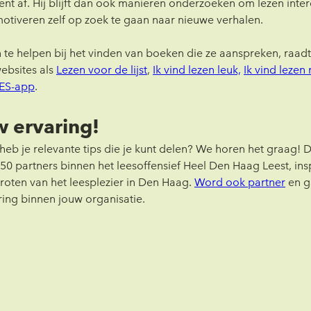
cent af. Hij blijft dan ook manieren onderzoeken om lezen inte
motiveren zelf op zoek te gaan naar nieuwe verhalen.
 te helpen bij het vinden van boeken die ze aanspreken, raadt
ebsites als 
Lezen voor de lijst
, 
Ik vind lezen leuk,
Ik vind lezen 
ES-app
.
w ervaring!
 heb je relevante tips die je kunt delen? We horen het graag! 
0 partners binnen het leesoffensief Heel Den Haag Leest, ins
groten van het leesplezier in Den Haag. 
Word ook partner
 en g
ing binnen jouw organisatie.