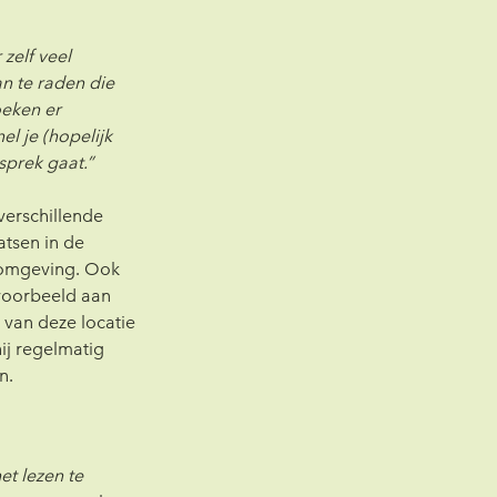
zelf veel 
n te raden die 
oeken er 
l je (hopelijk 
sprek gaat.”
erschillende 
atsen in de 
e omgeving. Ook 
voorbeeld aan 
van deze locatie 
ij regelmatig 
n.
t lezen te 