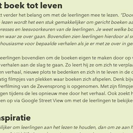
 boek tot leven
t verder het belang om met de leerlingen mee te lezen. 
“Door 
e lezen wordt het een stuk gemakkelijker om gericht boeken aa
eresses en leesvoorkeuren van de leerlingen. Je weet welke b
en waar ze over gaan. Bovendien zien leerlingen hierdoor al sne
thousiasme voor bepaalde verhalen als je er met ze over in ge
 leerlingen bovendien om de boeken eigen te maken door op v
erhalen aan de slag te gaan. Zo leert hij ze om zich te verpla
n verhaal, nieuwe plots te bedenken en zich in te leven in d
atig filmpjes van plekken waar boeken zich afspelen. Denk bij
verfilming van de Zevensprong is opgenomen. Met zijn filmpje 
ngen tijdens de les opnieuw mee door het verhaal. Ook zoekt h
alen op via Google Street View om met de leerlingen te bekijke
spiratie
lijker om leerlingen aan het lezen te houden, dan om ze aan he