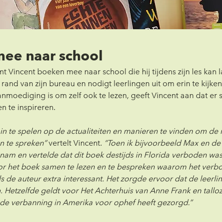
ee naar school
 Vincent boeken mee naar school die hij tijdens zijn les kan lat
and van zijn bureau en nodigt leerlingen uit om erin te kijken
anmoediging is om zelf ook te lezen, geeft Vincent aan dat er
n te inspireren.
d in te spelen op de actualiteiten en manieren te vinden om de
n te spreken”
 vertelt Vincent. 
“Toen ik bijvoorbeeld Max en de
am en vertelde dat dit boek destijds in Florida verboden was,
or het boek samen te lezen en te bespreken waarom het verbo
s de auteur extra interessant. Het zorgde ervoor dat de leerli
 Hetzelfde geldt voor Het Achterhuis van Anne Frank en tallo
e verbanning in Amerika voor ophef heeft gezorgd.”