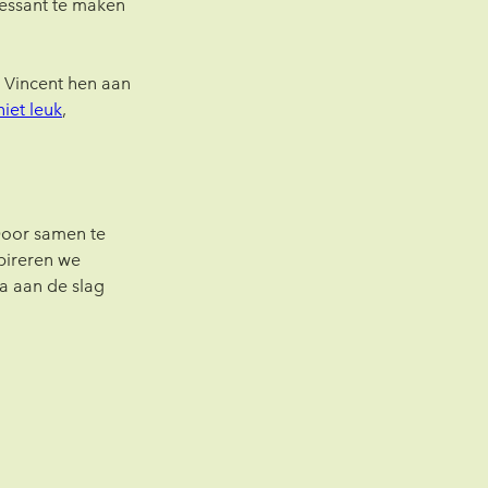
ressant te maken 
 Vincent hen aan 
niet leuk
, 
Door samen te 
pireren we 
a aan de slag 