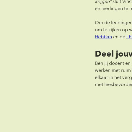
krijgen” 
sluit Vin
en leerlingen te 
Om de leerlingen
om te kijken op w
Hebban
 en de 
LE
Deel jou
Ben jij docent en
werken met ruim 5
elkaar in het ver
met leesbevorder