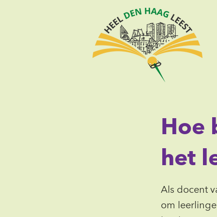
Hoe b
het l
Als docent v
om leerlingen