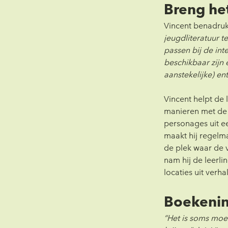
Breng het
Vincent benadruk
jeugdliteratuur t
passen bij de int
beschikbaar zijn 
aanstekelijke) en
Vincent helpt de
manieren met de v
personages uit ee
maakt hij regelm
de plek waar de 
nam hij de leerli
locaties uit verh
Boekenin
“Het is soms moei