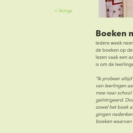
< Vorige
Boeken m
Iedere week neemt
de boeken op de r
lezen vaak een a
is om de leerlinge
“Ik probeer altij
van leerlingen aa
mee naar school n
geïntrigeerd. Do
zowel het boek al
gingen nadenken.
boeken waarvan d